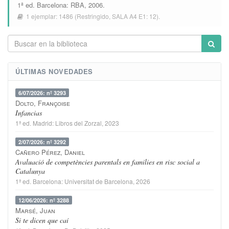
1ª ed.
Barcelona
:
RBA
, 2006.
1 ejemplar:
1486
(Restringido,
SALA A4 E1: 12
).
ÚLTIMAS NOVEDADES
6/07/2026: nº 3293
Dolto, Françoise
Infancias
1ª ed.
Madrid
:
Libros del Zorzal
, 2023
2/07/2026: nº 3292
Cañero Pérez, Daniel
Avaluació de competències parentals en families en risc social a
Catalunya
1ª ed.
Barcelona
:
Universitat de Barcelona
, 2026
12/06/2026: nº 3288
Marsé, Juan
Si te dicen que caí