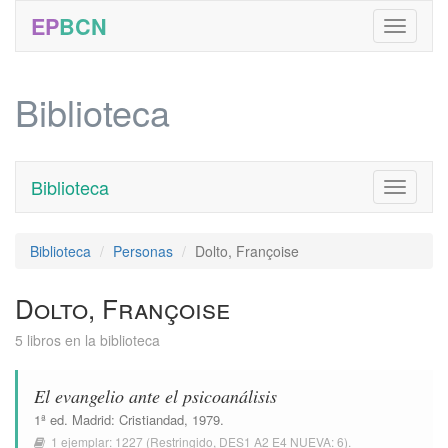
EP
BCN
Biblioteca
Biblioteca
Toggle
navigati
Biblioteca
Personas
Dolto, Françoise
Dolto, Françoise
5 libros en la biblioteca
El evangelio ante el psicoanálisis
1ª ed.
Madrid
:
Cristiandad
, 1979.
1 ejemplar:
1227
(Restringido,
DES1 A2 E4 NUEVA: 6
).