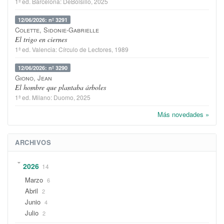
1ª ed.
Barcelona
:
DeBolsillo
, 2025
12/06/2026: nº 3291
Colette, Sidonie-Gabrielle
El trigo en ciernes
1ª ed.
Valencia
:
Círculo de Lectores
, 1989
12/06/2026: nº 3290
Giono, Jean
El hombre que plantaba árboles
1ª ed.
Milano
:
Duomo
, 2025
Más novedades »
ARCHIVOS
2026
14
Marzo
6
Abril
2
Junio
4
Julio
2