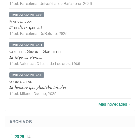
1ª ed.
Barcelona
:
Universitat de Barcelona
, 2026
12/06/2026: nº 3288
Marsé, Juan
Si te dicen que caí
1ª ed.
Barcelona
:
DeBolsillo
, 2025
12/06/2026: nº 3291
Colette, Sidonie-Gabrielle
El trigo en ciernes
1ª ed.
Valencia
:
Círculo de Lectores
, 1989
12/06/2026: nº 3290
Giono, Jean
El hombre que plantaba árboles
1ª ed.
Milano
:
Duomo
, 2025
Más novedades »
ARCHIVOS
2026
14