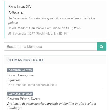
Papa León XIV
Dilexi Te
Te he amado. Exhortación apostólica sobre el amor hacia los
pobres
1ª ed.
Madrid
:
San Pablo Comunicación SSP
, 2025.
1 ejemplar:
3277
(Restringido,
Bla E5: 51
).
ÚLTIMAS NOVEDADES
6/07/2026: nº 3293
Dolto, Françoise
Infancias
1ª ed.
Madrid
:
Libros del Zorzal
, 2023
2/07/2026: nº 3292
Cañero Pérez, Daniel
Avaluació de competències parentals en families en risc social a
Catalunya