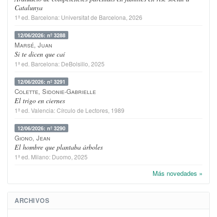
Catalunya
1ª ed.
Barcelona
:
Universitat de Barcelona
, 2026
12/06/2026: nº 3288
Marsé, Juan
Si te dicen que caí
1ª ed.
Barcelona
:
DeBolsillo
, 2025
12/06/2026: nº 3291
Colette, Sidonie-Gabrielle
El trigo en ciernes
1ª ed.
Valencia
:
Círculo de Lectores
, 1989
12/06/2026: nº 3290
Giono, Jean
El hombre que plantaba árboles
1ª ed.
Milano
:
Duomo
, 2025
Más novedades »
ARCHIVOS