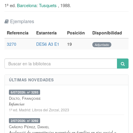
1ª ed.
Barcelona
:
Tusquets
, 1988.
Ejemplares
Referencia
Estantería
Posición
Disponibilidad
3270
DES6 A3 E1
19
Adjuntado
ÚLTIMAS NOVEDADES
6/07/2026: nº 3293
Dolto, Françoise
Infancias
1ª ed.
Madrid
:
Libros del Zorzal
, 2023
2/07/2026: nº 3292
Cañero Pérez, Daniel
Avaluació de competències parentals en families en risc social a