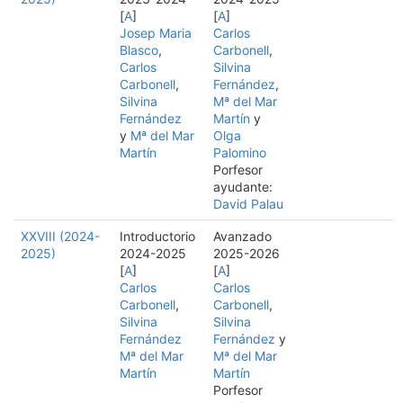
[
A
]
[
A
]
Josep Maria
Carlos
Blasco
,
Carbonell
,
Carlos
Silvina
Carbonell
,
Fernández
,
Silvina
Mª del Mar
Fernández
Martín
y
y
Mª del Mar
Olga
Martín
Palomino
Porfesor
ayudante:
David Palau
XXVIII (2024-
Introductorio
Avanzado
2025)
2024-2025
2025-2026
[
A
]
[
A
]
Carlos
Carlos
Carbonell
,
Carbonell
,
Silvina
Silvina
Fernández
Fernández
y
Mª del Mar
Mª del Mar
Martín
Martín
Porfesor