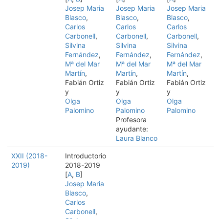
Josep Maria
Josep Maria
Josep Maria
Blasco
,
Blasco
,
Blasco
,
Carlos
Carlos
Carlos
Carbonell
,
Carbonell
,
Carbonell
,
Silvina
Silvina
Silvina
Fernández
,
Fernández
,
Fernández
,
Mª del Mar
Mª del Mar
Mª del Mar
Martín
,
Martín
,
Martín
,
Fabián Ortiz
Fabián Ortiz
Fabián Ortiz
y
y
y
Olga
Olga
Olga
Palomino
Palomino
Palomino
Profesora
ayudante:
Laura Blanco
XXII (2018-
Introductorio
2019)
2018-2019
[
A
,
B
]
Josep Maria
Blasco
,
Carlos
Carbonell
,