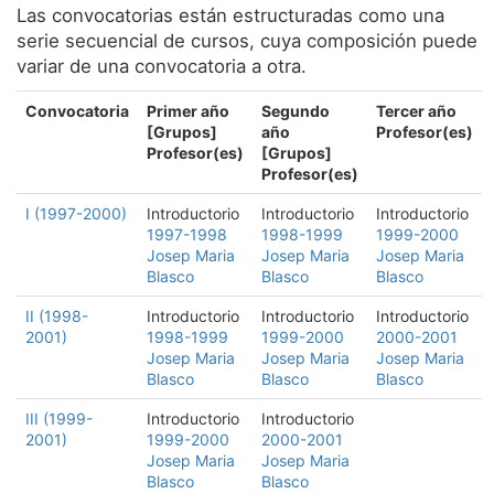
Las convocatorias están estructuradas como una
Servicios
serie secuencial de cursos, cuya composición puede
variar de una convocatoria a otra.
Equipo
Convocatoria
Primer año
Segundo
Tercer año
Noticias
[Grupos]
año
Profesor(es)
Profesor(es)
[Grupos]
Profesor(es)
I (1997-2000)
Introductorio
Introductorio
Introductorio
1997-1998
1998-1999
1999-2000
Josep Maria
Josep Maria
Josep Maria
Blasco
Blasco
Blasco
II (1998-
Introductorio
Introductorio
Introductorio
2001)
1998-1999
1999-2000
2000-2001
Josep Maria
Josep Maria
Josep Maria
Blasco
Blasco
Blasco
III (1999-
Introductorio
Introductorio
2001)
1999-2000
2000-2001
Josep Maria
Josep Maria
Blasco
Blasco