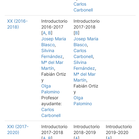
Carlos
Carbonell
XX (2016-
Introductorio
Introductorio
2018)
2016-2017
2017-2018
[
A
,
B
]
[
B
]
Josep Maria
Josep Maria
Blasco
,
Blasco
,
Silvina
Carlos
Fernández
,
Carbonell
,
Mª del Mar
Silvina
Martín
,
Fernández
,
Fabián Ortiz
Mª del Mar
y
Martín
,
Olga
Fabián Ortiz
Palomino
y
Profesor
Olga
ayudante:
Palomino
Carlos
Carbonell
XXI (2017-
Introductorio
Introductorio
Introductorio
2020)
2017-2018
2018-2019
2019-2020
[
A
,
B
]
[
A
]
[
A
]