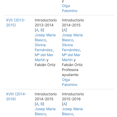
y
Olga
Palomino
XVII (2013-
Introductorio
Introductorio
2015)
2013-2014
2014-2015
[
A
,
B
]
[
A
]
Josep Maria
Josep Maria
Blasco
,
Blasco
,
Silvina
Silvina
Fernández
,
Fernández
,
Mª del Mar
Mª del Mar
Martín
y
Martín
y
Fabián Ortiz
Fabián Ortiz
Profesora
ayudante:
Olga
Palomino
XVIII (2014-
Introductorio
Introductorio
2016)
2014-2015
2015-2016
[
A
,
B
]
[
A
]
Josep Maria
Josep Maria
Blasco
,
Blasco
,