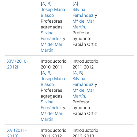
[
A
,
B
]
[
A
]
Josep Maria
Silvina
Blasco
Fernández
y
Profesoras
Mª del Mar
agregadas:
Martín
.
Silvina
Profesor
Fernández
y
ayudante:
Mª del Mar
Fabián Ortiz
Martín
XIV (2010-
Introductorio
Introductorio
2012)
2010-2011
2011-2012
[
A
,
B
]
[
A
,
B
]
Josep Maria
Silvina
Blasco
Fernández
y
Profesoras
Mª del Mar
agregadas:
Martín
.
Silvina
Profesor
Fernández
y
ayudante:
Mª del Mar
Fabián Ortiz
Martín
XV (2011-
Introductorio
Introductorio
2013)
2011-2012
2012-2013