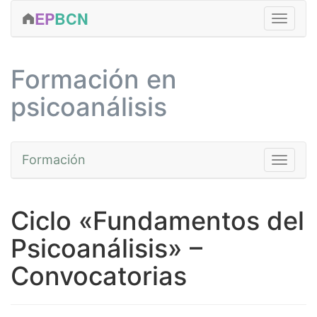
EP
BCN
FORMACIÓN
Formación en
CLÍNICA
psicoanálisis
ACTIVIDADES
EDICIONES
Formación
Toggle na
SERVICIOS
EQUIPO
Cursos
Ciclo «Fundamentos del
CONTACTAR
Fundamentos
Psicoanálisis» –
MÁS...
Avanzada
Convocatorias
Prácticas
Talleres