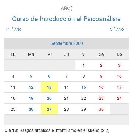
año)
Curso de Introducción al Psicoanálisis
< 1.º año
3.º año >
Septiembre 2000
Lu
Ma
Mi
Ju
Vi
Sa
Do
1
2
3
4
5
6
7
8
9
10
11
12
13
14
15
16
17
18
19
20
21
22
23
24
25
26
27
28
29
30
Día 13
: Rasgos arcaicos e infantilismo en el sueño (2/2)