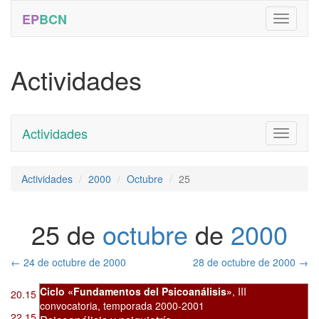
EP
BCN
Actividades
Actividades
Toggle
navigati
Actividades
2000
Octubre
25
25 de
octubre
de
2000
←
24 de octubre de 2000
28 de octubre de 2000
→
Ciclo «Fundamentos del Psicoanálisis»
,
III
20.15
convocatoria
,
temporada 2000-2001
22.15