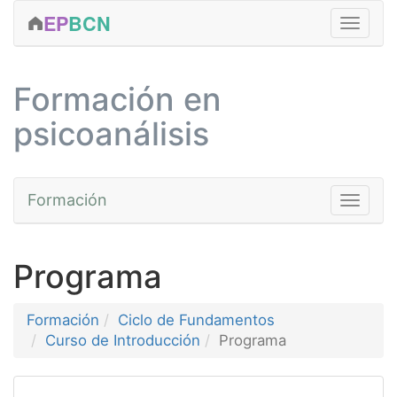
EP
BCN
FORMACIÓN
Formación en
CLÍNICA
psicoanálisis
ACTIVIDADES
EDICIONES
Formación
Toggle na
SERVICIOS
EQUIPO
Cursos
Programa
CONTACTAR
Fundamentos
MÁS...
Avanzada
Formación
Ciclo de Fundamentos
Curso de Introducción
Programa
Prácticas
Talleres