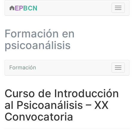
EP
BCN
FORMACIÓN
Formación en
CLÍNICA
psicoanálisis
ACTIVIDADES
EDICIONES
Formación
Toggle na
SERVICIOS
EQUIPO
Cursos
Curso de Introducción
CONTACTAR
Fundamentos
al Psicoanálisis – XX
MÁS...
Avanzada
Convocatoria
Prácticas
Talleres