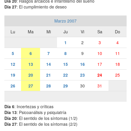
Día 20
: Rasgos arcaicos e infantilismo del sueño
Día 27
: El cumplimiento de deseo
Marzo 2007
Lu
Ma
Mi
Ju
Vi
Sa
Do
1
2
3
4
5
6
7
8
9
10
11
12
13
14
15
16
17
18
19
20
21
22
23
24
25
26
27
28
29
30
31
Día 6
: Incertezas y críticas
Día 13
: Psicoanálisis y psiquiatría
Día 20
: El sentido de los síntomas (1/2)
Día 27
: El sentido de los síntomas (2/2)