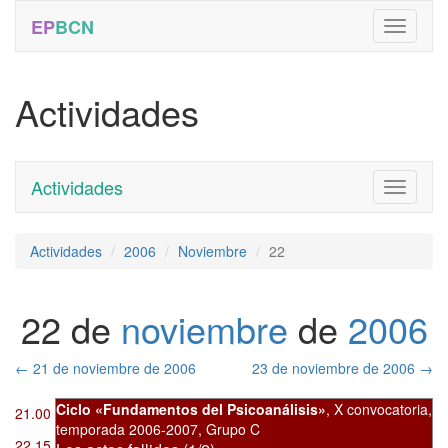
EP
BCN
Actividades
Actividades
Toggle
navigati
Actividades
2006
Noviembre
22
22 de
noviembre
de
2006
←
21 de noviembre de 2006
23 de noviembre de 2006
→
Ciclo «Fundamentos del Psicoanálisis»
,
X convocatoria
,
21.00
temporada 2006-2007, Grupo C
22.15