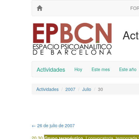
FO
Act
Actividades
Hoy
Este mes
Este año
Actividades
2007
Julio
30
←
26 de julio de 2007
20.30
Grupo terapéutico
,
I convocatoria
,
temporada 