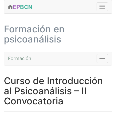
EP
BCN
FORMACIÓN
Formación en
CLÍNICA
psicoanálisis
ACTIVIDADES
EDICIONES
Formación
Toggle na
SERVICIOS
EQUIPO
Cursos
Curso de Introducción
CONTACTAR
Fundamentos
al Psicoanálisis – II
MÁS...
Avanzada
Convocatoria
Prácticas
Talleres