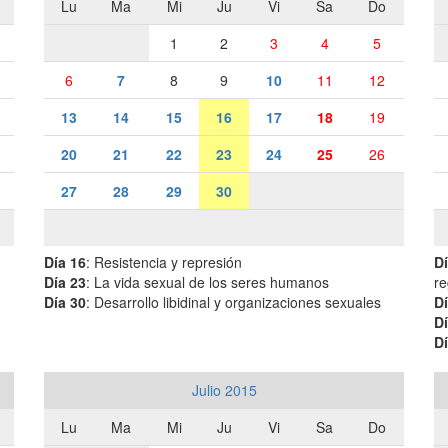
Lu
Ma
Mi
Ju
Vi
Sa
Do
1
2
3
4
5
6
7
8
9
10
11
12
13
14
15
16
17
18
19
20
21
22
23
24
25
26
27
28
29
30
Día 16
: Resistencia y represión
Dí
Día 23
: La vida sexual de los seres humanos
re
Día 30
: Desarrollo libidinal y organizaciones sexuales
Dí
Dí
Dí
Julio 2015
Lu
Ma
Mi
Ju
Vi
Sa
Do