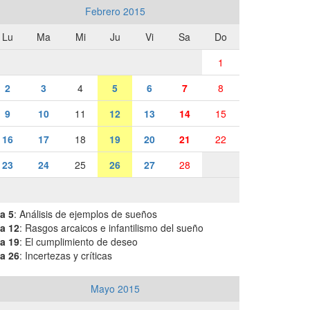
Febrero 2015
Lu
Ma
Mi
Ju
Vi
Sa
Do
1
2
3
4
5
6
7
8
9
10
11
12
13
14
15
16
17
18
19
20
21
22
23
24
25
26
27
28
a 5
: Análisis de ejemplos de sueños
a 12
: Rasgos arcaicos e infantilismo del sueño
a 19
: El cumplimiento de deseo
a 26
: Incertezas y críticas
Mayo 2015