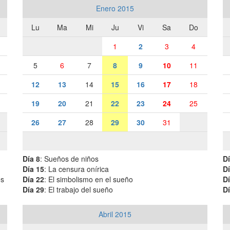
Enero 2015
Lu
Ma
Mi
Ju
Vi
Sa
Do
1
2
3
4
5
6
7
8
9
10
11
12
13
14
15
16
17
18
19
20
21
22
23
24
25
26
27
28
29
30
31
Día 8
: Sueños de niños
Dí
Día 15
: La censura onírica
Dí
os
Día 22
: El simbolismo en el sueño
Dí
Día 29
: El trabajo del sueño
Dí
Abril 2015