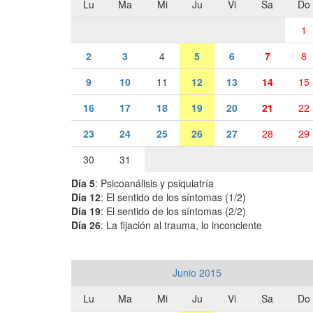
Lu
Ma
Mi
Ju
Vi
Sa
Do
1
2
3
4
5
6
7
8
9
10
11
12
13
14
15
16
17
18
19
20
21
22
23
24
25
26
27
28
29
30
31
Día 5
: Psicoanálisis y psiquiatría
Día 12
: El sentido de los síntomas (1/2)
Día 19
: El sentido de los síntomas (2/2)
Día 26
: La fijación al trauma, lo inconciente
Junio 2015
Lu
Ma
Mi
Ju
Vi
Sa
Do