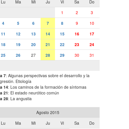
Lu
Ma
Mi
Ju
Vi
Sa
Do
1
2
3
4
5
6
7
8
9
10
11
12
13
14
15
16
17
18
19
20
21
22
23
24
25
26
27
28
29
30
31
a 7
: Algunas perspectivas sobre el desarrollo y la
gresión. Etiología
a 14
: Los caminos de la formación de síntomas
a 21
: El estado neurótico común
a 28
: La angustia
Agosto 2015
Lu
Ma
Mi
Ju
Vi
Sa
Do