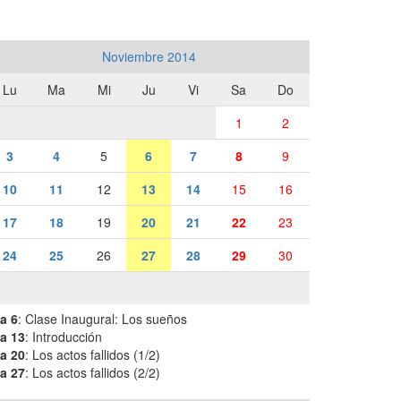
Noviembre 2014
Lu
Ma
Mi
Ju
Vi
Sa
Do
1
2
3
4
5
6
7
8
9
10
11
12
13
14
15
16
17
18
19
20
21
22
23
24
25
26
27
28
29
30
a 6
: Clase Inaugural: Los sueños
a 13
: Introducción
a 20
: Los actos fallidos (1/2)
a 27
: Los actos fallidos (2/2)