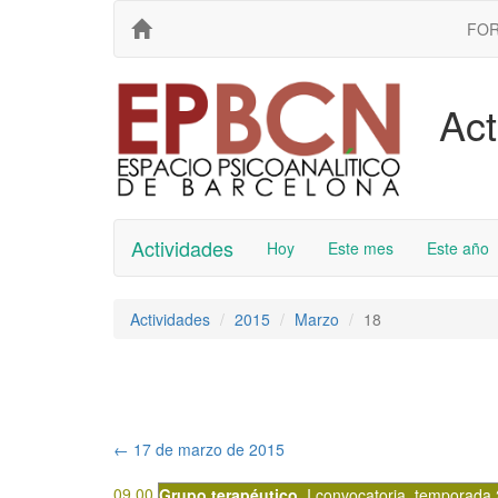
FO
Act
Actividades
Hoy
Este mes
Este año
Actividades
2015
Marzo
18
←
17 de marzo de 2015
09.00
Grupo terapéutico
,
I convocatoria
,
temporada 