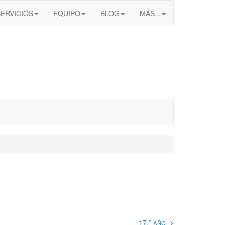
SERVICIOS
EQUIPO
BLOG
MÁS...
17.º año >