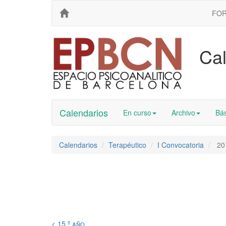
FO
Cal
Calendarios
En curso
Archivo
Bás
Calendarios
Terapéutico
I Convocatoria
20
< 15.º año