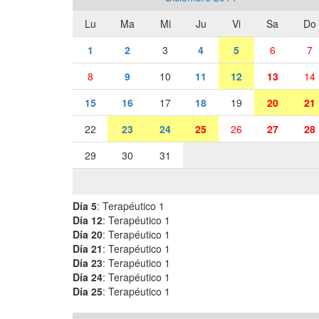
Lu
Ma
Mi
Ju
Vi
Sa
Do
1
2
3
4
5
6
7
8
9
10
11
12
13
14
15
16
17
18
19
20
21
22
23
24
25
26
27
28
29
30
31
Día 5
: Terapéutico 1
Día 12
: Terapéutico 1
Día 20
: Terapéutico 1
Día 21
: Terapéutico 1
Día 23
: Terapéutico 1
Día 24
: Terapéutico 1
Día 25
: Terapéutico 1