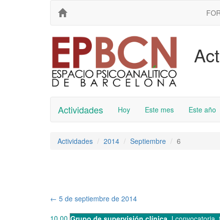
FO
Act
Actividades
Hoy
Este mes
Este año
Actividades
2014
Septiembre
6
←
5 de septiembre de 2014
10.00
Grupo de supervisión clínica
,
I convocatoria
,