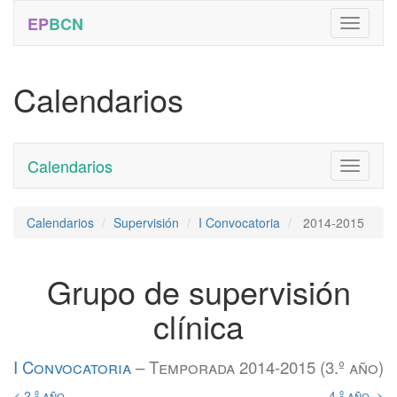
EP
BCN
Calendarios
Calendarios
Toggle
navigati
Calendarios
Supervisión
I Convocatoria
2014-2015
Grupo de supervisión
clínica
I Convocatoria
– Temporada 2014-2015 (3.º año)
< 2.º año
4.º año >