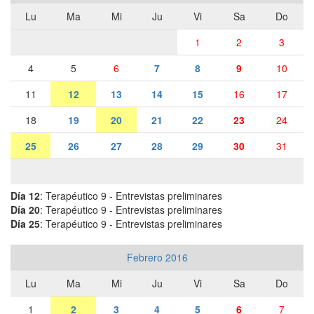
Lu
Ma
Mi
Ju
Vi
Sa
Do
1
2
3
4
5
6
7
8
9
10
11
12
13
14
15
16
17
18
19
20
21
22
23
24
25
26
27
28
29
30
31
Día 12
: Terapéutico 9 - Entrevistas preliminares
Día 20
: Terapéutico 9 - Entrevistas preliminares
Día 25
: Terapéutico 9 - Entrevistas preliminares
Febrero 2016
Lu
Ma
Mi
Ju
Vi
Sa
Do
1
2
3
4
5
6
7