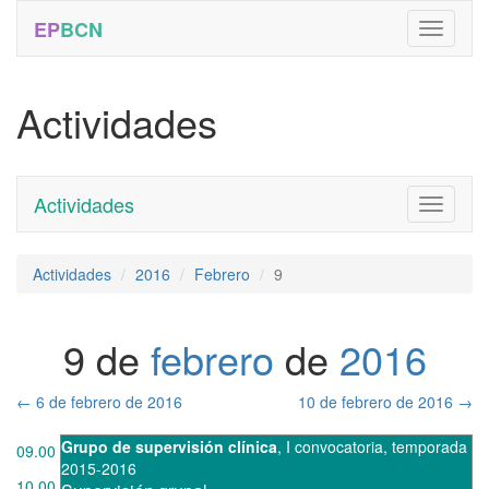
EP
BCN
Actividades
Actividades
Toggle
navigati
Actividades
2016
Febrero
9
9 de
febrero
de
2016
←
6 de febrero de 2016
10 de febrero de 2016
→
Grupo de supervisión clínica
,
I convocatoria
,
temporada
09.00
2015-2016
10.00