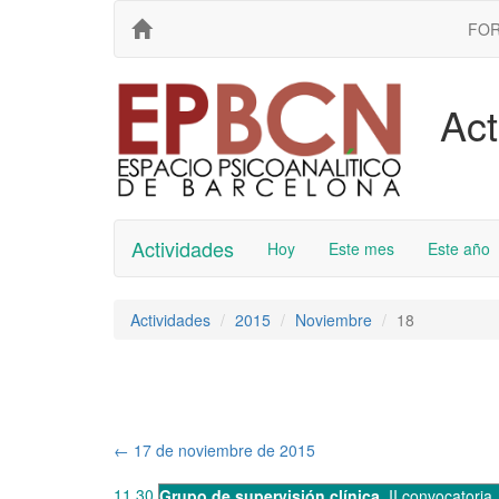
FO
Act
Actividades
Hoy
Este mes
Este año
Actividades
2015
Noviembre
18
←
17 de noviembre de 2015
11.30
Grupo de supervisión clínica
,
II convocatoria