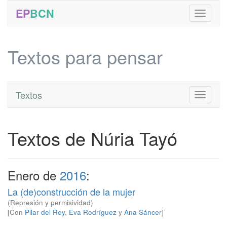
EP
BCN
Textos para pensar
Textos
Toggle
navigati
Textos de Núria Tayó
Enero de
2016
:
La (de)construcción de la mujer
(Represión y permisividad)
[Con
Pilar del Rey
,
Eva Rodríguez
y
Ana Sáncer
]