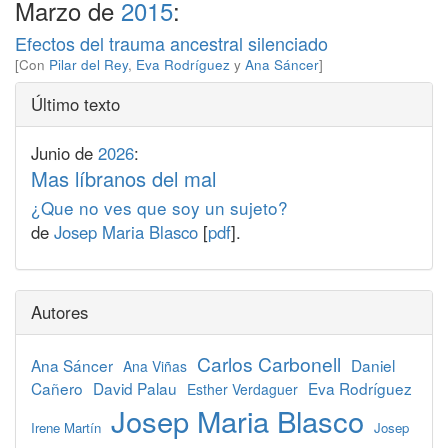
Marzo de
2015
:
Efectos del trauma ancestral silenciado
[Con
Pilar del Rey
,
Eva Rodríguez
y
Ana Sáncer
]
Último texto
Junio de
2026
:
Mas líbranos del mal
¿Que no ves que soy un sujeto?
de
Josep Maria Blasco
[
pdf
].
Autores
Carlos Carbonell
Ana Sáncer
Daniel
Ana Viñas
Cañero
David Palau
Eva Rodríguez
Esther Verdaguer
Josep Maria Blasco
Irene Martín
Josep