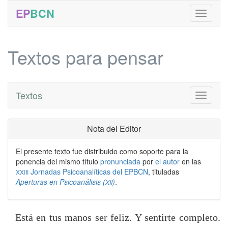
EP
BCN
Textos para pensar
Textos
Toggle
navigati
Nota del Editor
El presente texto fue distribuido como soporte para la
ponencia del mismo título
pronunciada
por
el autor
en las
Jornadas Psicoanalíticas del EPBCN
, tituladas
XXIII
Aperturas en Psicoanálisis (
)
.
XII
Está en tus manos ser feliz. Y sentirte completo.