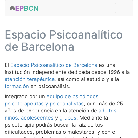
EP
BCN
FORMACIÓN
Espacio Psicoanalítico
CLÍNICA
de Barcelona
ACTIVIDADES
EDICIONES
El
Espacio Psicoanalítico de Barcelona
es una
Qué somos
SERVICIOS
institución independiente dedicada desde 1996 a la
atención terapéutica
, así como al estudio y a la
EQUIPO
formación
en psicoanálisis.
Integrado por un
CONTACTAR
equipo de psicólogos,
psicoterapeutas y psicoanalistas
, con más de 25
MÁS...
años de experiencia en la atención de
adultos
,
niños, adolescentes
y
grupos
. Mediante la
psicoterapia podrás buscar la raíz de tus
dificultades, problemas o malestares, y con el