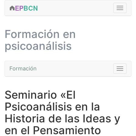
EP
BCN
FORMACIÓN
Formación en
CLÍNICA
psicoanálisis
ACTIVIDADES
EDICIONES
Formación
Toggle na
SERVICIOS
EQUIPO
Cursos
Seminario «El
CONTACTAR
Fundamentos
Psicoanálisis en la
MÁS...
Avanzada
Historia de las Ideas y
Prácticas
en el Pensamiento
Talleres