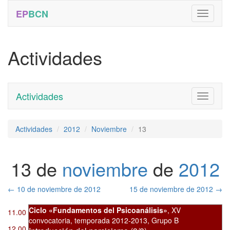
EP
BCN
Actividades
Actividades
Toggle
navigati
Actividades
2012
Noviembre
13
13 de
noviembre
de
2012
←
10 de noviembre de 2012
15 de noviembre de 2012
→
Ciclo «Fundamentos del Psicoanálisis»
,
XV
11.00
convocatoria
,
temporada 2012-2013, Grupo B
12.00