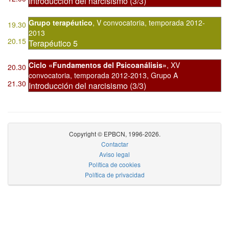
Introducción del narcisismo (3/3)
Grupo terapéutico
,
V convocatoria
,
temporada 2012-
19.30
2013
20.15
Terapéutico 5
Ciclo «Fundamentos del Psicoanálisis»
,
XV
20.30
convocatoria
,
temporada 2012-2013, Grupo A
21.30
Introducción del narcisismo (3/3)
Copyright © EPBCN, 1996-2026.
Contactar
Aviso legal
Política de cookies
Política de privacidad