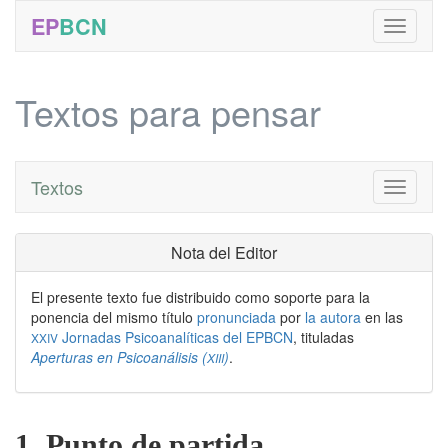
EP
BCN
Textos para pensar
Textos
Toggle
navigati
Nota del Editor
El presente texto fue distribuido como soporte para la
ponencia del mismo título
pronunciada
por
la autora
en las
Jornadas Psicoanalíticas del EPBCN
, tituladas
XXIV
Aperturas en Psicoanálisis (
)
.
XIII
1. Punto de partida