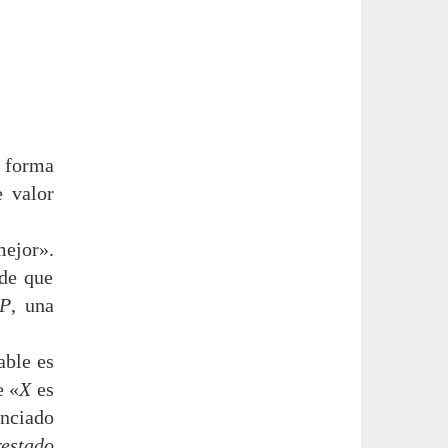
a forma
e valor
mejor».
de que
P
, una
able es
e «
X
es
unciado
restado