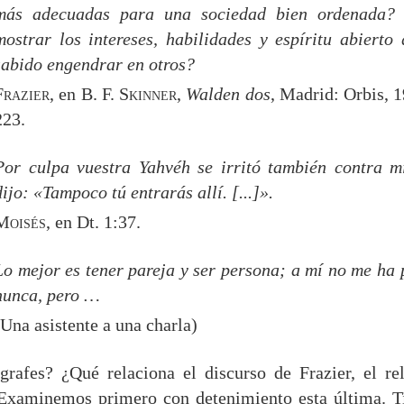
más adecuadas para una sociedad bien ordenada?
mostrar los intereses, habilidades y espíritu abierto
sabido engendrar en otros?
Frazier
, en B. F.
Skinner
,
Walden dos
, Madrid: Orbis, 1
223.
Por culpa vuestra Yahvéh se irritó también contra m
dijo: «Tampoco tú entrarás allí. [...]».
Moisés
, en Dt. 1:37.
Lo mejor es tener pareja y ser persona; a mí no me ha
nunca, pero …
(Una asistente a una charla)
rafes? ¿Qué relaciona el discurso de Frazier, el re
 Examinemos primero con detenimiento esta última. T