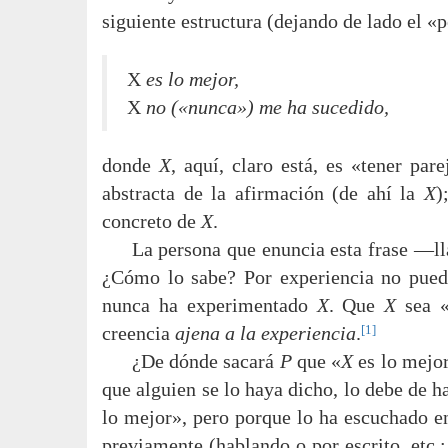
siguiente estructura (dejando de lado el «p
X
es lo mejor,
X
no («nunca») me ha sucedido,
donde
X
, aquí, claro está, es «tener pa
abstracta de la afirmación (de ahí la
X
)
concreto de
X
.
La persona que enuncia esta frase —l
¿Cómo lo sabe? Por experiencia no pued
nunca ha experimentado
X
. Que
X
sea «
[1]
creencia
ajena a la experiencia
.
¿De dónde sacará
P
que «
X
es lo mejor
que alguien se lo haya dicho, lo debe de ha
lo mejor», pero porque lo ha escuchado e
previamente (hablando o por escrito, etc.