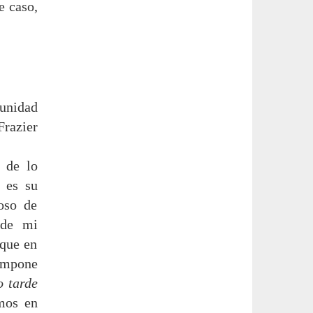
e caso,
munidad
Frazier
 de lo
 es su
ioso de
 de mi
 que en
 impone
o tarde
mos en