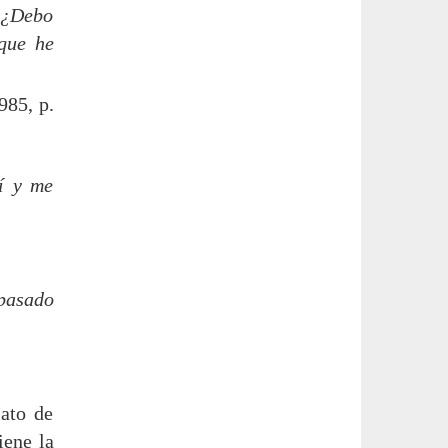
 ¿Debo
 que he
985, p.
í y me
 pasado
lato de
iene la