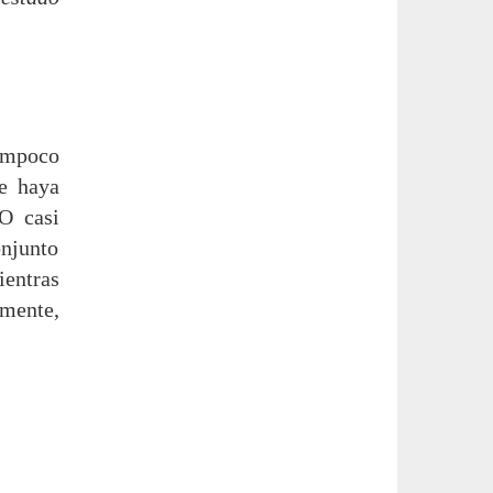
mpoco
e haya
 O casi
onjunto
ientras
amente,