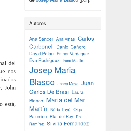
Autores
Carlos
Ana Sáncer
Ana Viñas
Carbonell
Daniel Cañero
David Palau
Esther Verdaguer
Eva Rodríguez
Irene Martín
nal del
Josep Maria
ue nos
Blasco
inados
Juan
Josep Moya
r, John
Carlos De Brasi
Laura
María del Mar
Blanco
o está,
Martín
Olga
Núria Tayó
Palomino
Pilar del Rey
Pol
Silvina Fernández
Ramírez