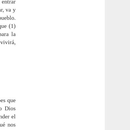
 entrar
r, va y
pueblo.
que (1)
para la
vivirá,
bes que
o Dios
nder el
qué nos