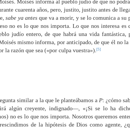
oisés. Moisés informa al pueblo judío de que no podrá
ante cuarenta años, pero, justito, justito antes de llega
te,
sabe ya antes
que va a morir, y se lo comunica a su 
eso no es lo que nos importa. Lo que nos interesa es 
blo judío entero, de que habrá una vida fantástica, 
) Moisés mismo informa, por anticipado, de que él no la 
[5]
Por la razón que sea («por culpa vuestra»).
egunta similar a la que le planteábamos a
P
: ¿cómo sa
á algún creyente, indignado—, «¡Si se lo ha dich
mos) no es lo que nos importa. Nosotros queremos ente
prescindimos de la hipótesis de Dios como agente, ¿