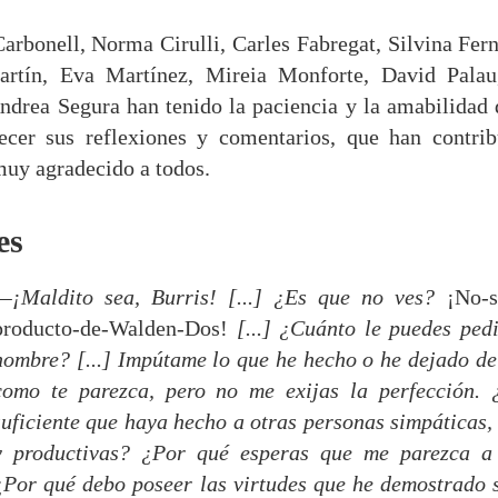
arbonell, Norma Cirulli, Carles Fabregat, Silvina Fer
rtín, Eva Martínez, Mireia Monforte, David Palau
ndrea Segura han tenido la paciencia y la amabilidad 
recer sus reflexiones y comentarios, que han contri
muy agradecido a todos.
es
—¡Maldito sea, Burris! [...] ¿Es que no ves?
¡No-s
producto-de-Walden-Dos!
[...] ¿Cuánto le puedes ped
hombre? [...] Impútame lo que he hecho o he dejado de
como te parezca, pero no me exijas la perfección. 
suficiente que haya hecho a otras personas simpáticas, 
y productivas? ¿Por qué esperas que me parezca a 
¿Por qué debo poseer las virtudes que he demostrado 