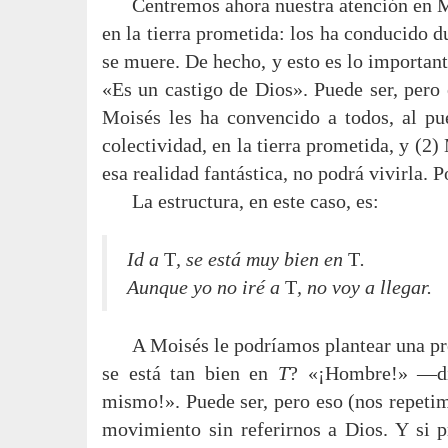
Centremos ahora nuestra atención en M
en la tierra prometida: los ha conducido dur
se muere. De hecho, y esto es lo importan
«Es un castigo de Dios». Puede ser, pero 
Moisés les ha convencido a todos, al pue
colectividad, en la tierra prometida, y (2
esa realidad fantástica, no podrá vivirla. 
La estructura, en este caso, es:
Id a
T
, se está muy bien en
T
.
Aunque yo no iré a
T
, no voy a llegar.
A Moisés le podríamos plantear una pr
se está tan bien en
T
? «¡Hombre!» —dir
mismo!». Puede ser, pero eso (nos repeti
movimiento sin referirnos a Dios. Y si 