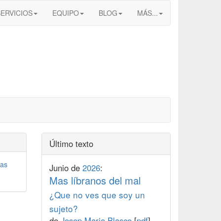
SERVICIOS
EQUIPO
BLOG
MÁS...
Último texto
as
Junio de
2026
:
Mas líbranos del mal
¿Que no ves que soy un
sujeto?
de
Josep Maria Blasco
[
pdf
].