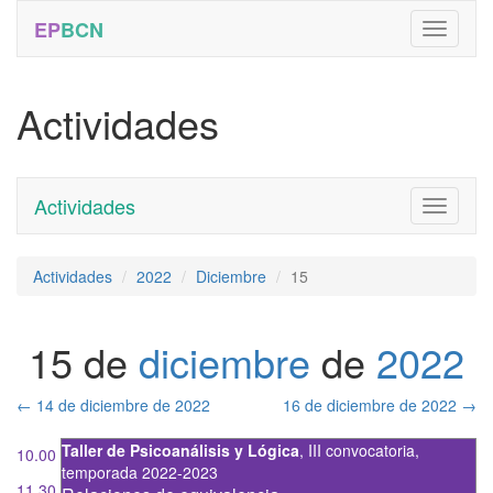
EP
BCN
Actividades
Actividades
Toggle
navigati
Actividades
2022
Diciembre
15
15 de
diciembre
de
2022
←
14 de diciembre de 2022
16 de diciembre de 2022
→
Taller de Psicoanálisis y Lógica
,
III convocatoria
,
10.00
temporada 2022-2023
11.30