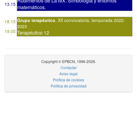
Rudimentos de LaTeX. Simbología y entornos
13.15
matemáticos.
Grupo terapéutico
,
XII convocatoria
,
temporada 2022-
18.15
2023
19.05
Terapéutico 12
Copyright © EPBCN, 1996-2026.
Contactar
Aviso legal
Política de cookies
Política de privacidad