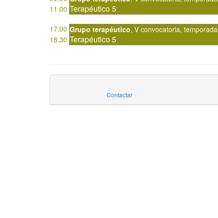
Terapéutico 5
11.00
17.00
Grupo terapéutico
,
V convocatoria
,
temporada
Terapéutico 5
18.30
Contactar