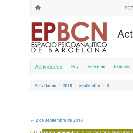
FO
Act
Actividades
Hoy
Este mes
Este año
Actividades
2016
Septiembre
3
←
2 de septiembre de 2016
09.00
Grupo terapéutico
,
V convocatoria
,
temporada