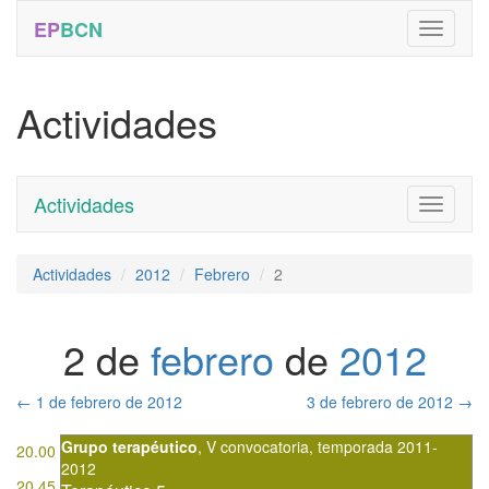
EP
BCN
Actividades
Actividades
Toggle
navigati
Actividades
2012
Febrero
2
2 de
febrero
de
2012
←
1 de febrero de 2012
3 de febrero de 2012
→
Grupo terapéutico
,
V convocatoria
,
temporada 2011-
20.00
2012
20.45