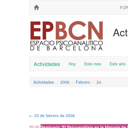
FO
Act
Actividades
Hoy
Este mes
Este año
Actividades
2006
Febrero
24
←
23 de febrero de 2006
20.00
Seminario 'El Psicoanálisis en la Historia d