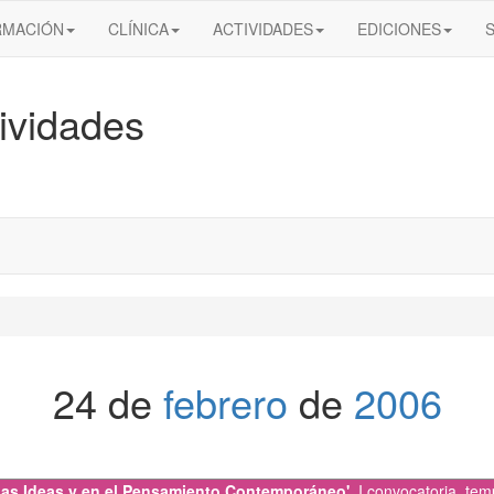
RMACIÓN
CLÍNICA
ACTIVIDADES
EDICIONES
ividades
24 de
febrero
de
2006
e las Ideas y en el Pensamiento Contemporáneo'
,
I convocatoria
,
tem