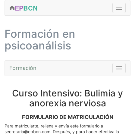
EP
BCN
FORMACIÓN
Formación en
CLÍNICA
psicoanálisis
ACTIVIDADES
EDICIONES
Formación
Toggle na
SERVICIOS
EQUIPO
Cursos
Curso Intensivo: Bulimia y
CONTACTAR
Fundamentos
anorexia nerviosa
MÁS...
Avanzada
FORMULARIO DE MATRICULACIÓN
Prácticas
Para matricularte, rellena y envía este formulario a
Talleres
secretaria@epbcn.com. Después, y para hacer efectiva la