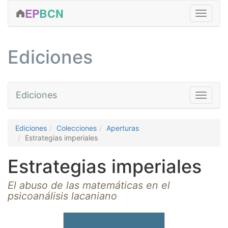
EP
BCN
FORMACIÓN
Ediciones
CLÍNICA
ACTIVIDADES
Ediciones
Toggle na
EDICIONES
SERVICIOS
Libros
Ediciones
Colecciones
Aperturas
Estrategias imperiales
EQUIPO
Colecciones
CONTACTAR
Autores
Estrategias imperiales
MÁS...
Digital
El abuso de las matemáticas en el
psicoanálisis lacaniano
Presentaciones
Noticias