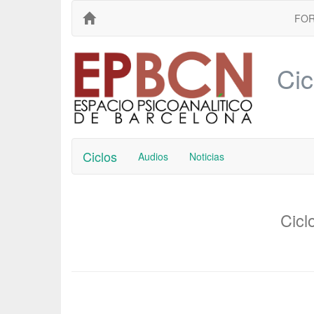
FO
Cic
Ciclos
Audios
Noticias
Cicl