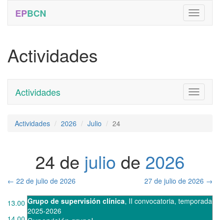
EP
BCN
Actividades
Actividades
Toggle
navigati
Actividades
2026
Julio
24
24 de
julio
de
2026
←
22 de julio de 2026
27 de julio de 2026
→
Grupo de supervisión clínica
,
II convocatoria
,
temporada
13.00
2025-2026
14.00