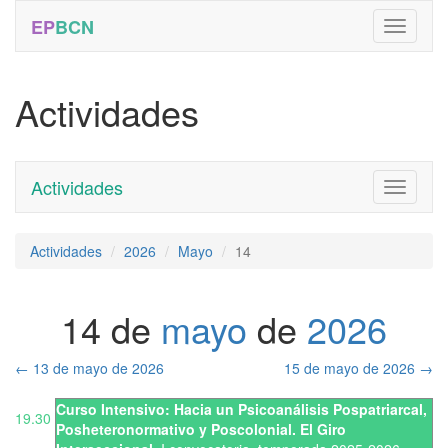
EP
BCN
Actividades
Actividades
Toggle
navigati
Actividades
2026
Mayo
14
14 de
mayo
de
2026
←
13 de mayo de 2026
15 de mayo de 2026
→
Curso Intensivo: Hacia un Psicoanálisis Pospatriarcal,
19.30
Posheteronormativo y Poscolonial. El Giro