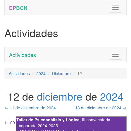
EP
BCN
Actividades
Actividades
Toggle
navigati
Actividades
2024
Diciembre
12
12 de
diciembre
de
2024
←
11 de diciembre de 2024
13 de diciembre de 2024
→
Taller de Psicoanálisis y Lógica
,
III convocatoria
,
11.00
temporada 2024-2025