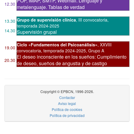
POP, IMAP, SMTP, Webmail. Lenguaje y
12.30
metalenguaje. Tablas de verdad
Grupo de supervisión clínica
,
III convocatoria
,
13.30
temporada 2024-2025
14.30
Supervisión grupal
Ciclo «Fundamentos del Psicoanálisis»
,
XXVIII
19.00
convocatoria
,
temporada 2024-2025, Grupo A
El deseo inconsciente en los sueños: Cumplimiento
20.30
de deseo, sueños de angustia y de castigo
Copyright © EPBCN, 1996-2026.
Contactar
Aviso legal
Política de cookies
Política de privacidad