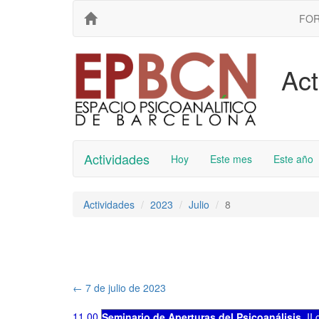
FO
Act
Actividades
Hoy
Este mes
Este año
Actividades
2023
Julio
8
←
7 de julio de 2023
11.00
Seminario de Aperturas del Psicoanálisis
,
II