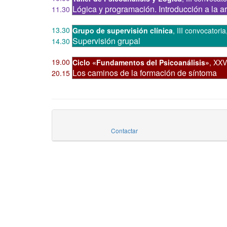
Lógica y programación. Introducción a la 
11.30
13.30
Grupo de supervisión clínica
,
III convocatoria
Supervisión grupal
14.30
19.00
Ciclo «Fundamentos del Psicoanálisis»
,
XXV
Los caminos de la formación de síntoma
20.15
Contactar