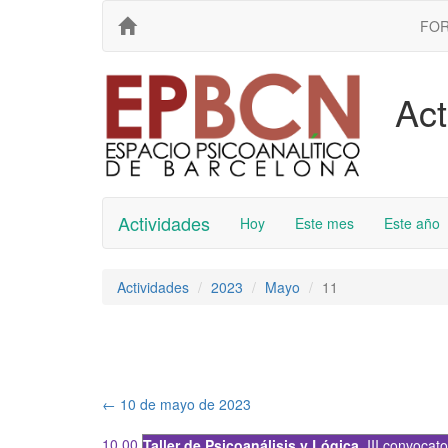
FO
Act
Actividades
Hoy
Este mes
Este año
Actividades
2023
Mayo
11
←
10 de mayo de 2023
10.00
Taller de Psicoanálisis y Lógica
,
III convocato