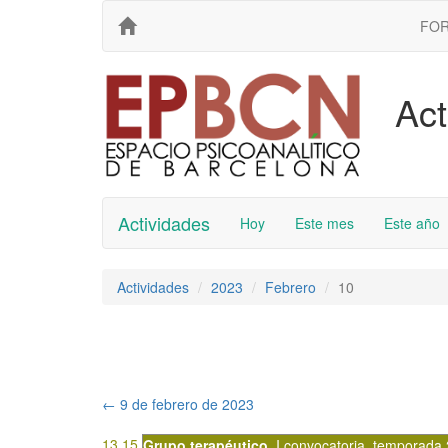
FO
Act
Actividades
Hoy
Este mes
Este año
Actividades
2023
Febrero
10
←
9 de febrero de 2023
13.15
Grupo terapéutico
,
I convocatoria
,
temporada 