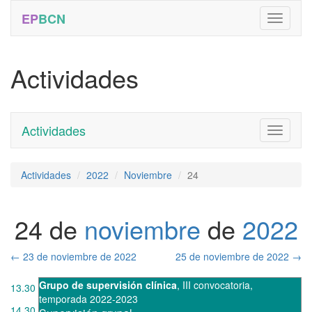
EP
BCN
Actividades
Actividades
Toggle
navigati
Actividades
2022
Noviembre
24
24 de
noviembre
de
2022
←
23 de noviembre de 2022
25 de noviembre de 2022
→
Grupo de supervisión clínica
,
III convocatoria
,
13.30
temporada 2022-2023
14.30