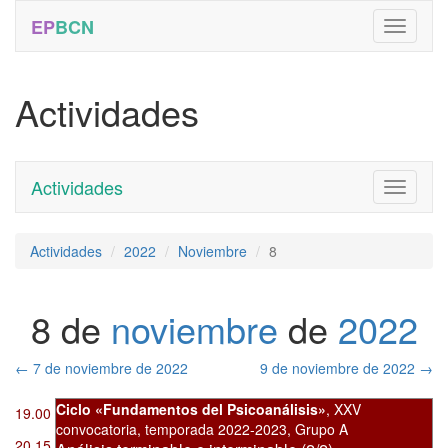
EP
BCN
Actividades
Actividades
Toggle
navigati
Actividades
2022
Noviembre
8
8 de
noviembre
de
2022
←
7 de noviembre de 2022
9 de noviembre de 2022
→
Ciclo «Fundamentos del Psicoanálisis»
,
XXV
19.00
convocatoria
,
temporada 2022-2023, Grupo A
20.15