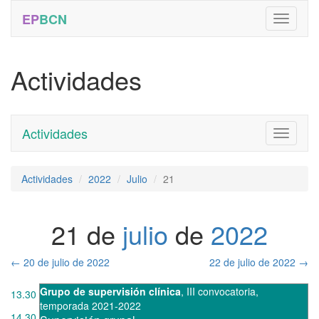
EP
BCN
Actividades
Actividades
Toggle
navigati
Actividades
2022
Julio
21
21 de
julio
de
2022
←
20 de julio de 2022
22 de julio de 2022
→
Grupo de supervisión clínica
,
III convocatoria
,
13.30
temporada 2021-2022
14.30