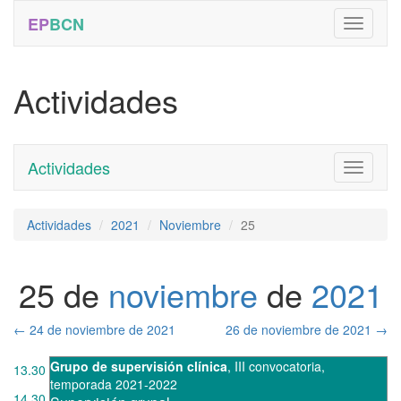
EP
BCN
Actividades
Actividades
Toggle
navigati
Actividades
2021
Noviembre
25
25 de
noviembre
de
2021
←
24 de noviembre de 2021
26 de noviembre de 2021
→
Grupo de supervisión clínica
,
III convocatoria
,
13.30
temporada 2021-2022
14.30