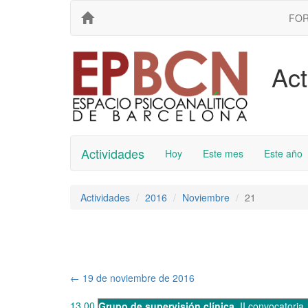
FO
Act
Actividades
Hoy
Este mes
Este año
Actividades
2016
Noviembre
21
←
19 de noviembre de 2016
13.00
Grupo de supervisión clínica
,
II convocatoria