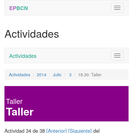
EP
BCN
Actividades
Actividades
Toggle
navigati
Actividades
2014
Julio
3
18.30: Taller
Taller
Taller
Actividad 34 de 38
[Anterior]
[Siguiente]
del