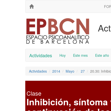
FO
Act
Actividades
Hoy
Este mes
Este año
Actividades
2014
Mayo
27
20.30: Inhibi
Clase
Inhibición, síntoma