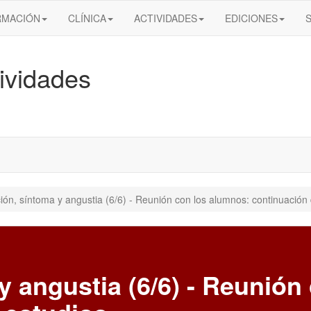
RMACIÓN
CLÍNICA
ACTIVIDADES
EDICIONES
ividades
ción, síntoma y angustia (6/6) - Reunión con los alumnos: continuación 
 y angustia (6/6) - Reunió