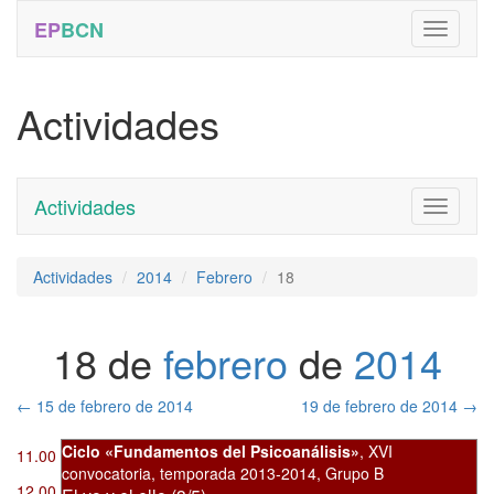
EP
BCN
Actividades
Actividades
Toggle
navigati
Actividades
2014
Febrero
18
18 de
febrero
de
2014
←
15 de febrero de 2014
19 de febrero de 2014
→
Ciclo «Fundamentos del Psicoanálisis»
,
XVI
11.00
convocatoria
,
temporada 2013-2014, Grupo B
12.00