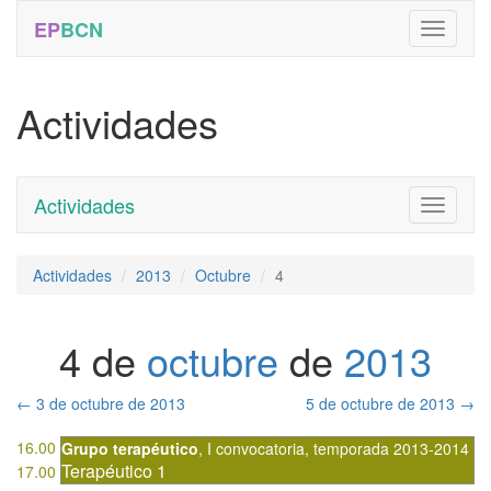
EP
BCN
Actividades
Actividades
Toggle
navigati
Actividades
2013
Octubre
4
4 de
octubre
de
2013
←
3 de octubre de 2013
5 de octubre de 2013
→
16.00
Grupo terapéutico
,
I convocatoria
,
temporada 2013-2014
Terapéutico 1
17.00